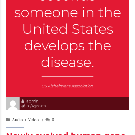
someone in the
United States
develops the
disease.
US Alzheimer's Association
admin
06/Ago/2026
Audio
Video
0