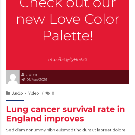
Check out our
new Love Color
Palette!
http://bit.ly/1yHniM6
admin
06/Ago/2026
Audio
Video
0
Lung cancer survival rate in
England improves
Sed diam nonummy nibh euismod tincidunt ut laoreet dolore